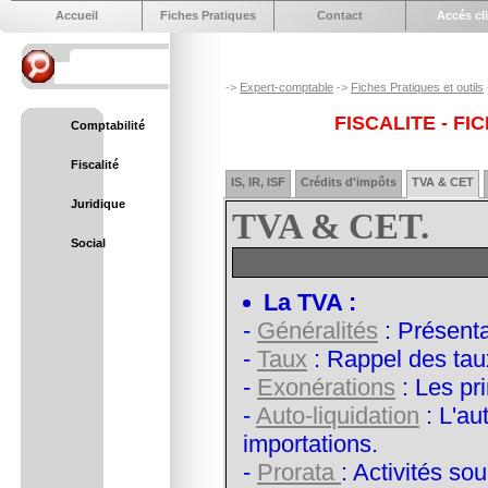
Accueil
Fiches Pratiques
Contact
Accés cl
->
Expert-comptable
->
Fiches Pratiques et outils
FISCALITE - F
Comptabilité
Fiscalité
IS, IR, ISF
Crédits d'impôts
TVA & CET
Juridique
TVA & CET.
Social
La TVA :
-
Généralités
: Présenta
-
Taux
: Rappel des tau
-
Exonérations
: Les pr
-
Auto-liquidation
: L'au
importations.
-
Prorata
: Activités s