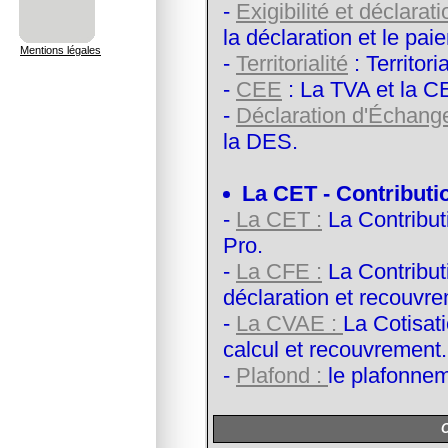
-
Exigibilité et déclarati
la déclaration et le pa
Mentions légales
-
Territorialité
: Territori
-
CEE
: La TVA et la C
-
Déclaration d'Échange
la DES.
La CET - Contributi
-
La CET :
La Contribut
Pro.
-
La CFE :
La Contribut
déclaration et recouvr
-
La CVAE :
La Cotisat
calcul et recouvrement.
-
Plafond :
le plafonnem
O